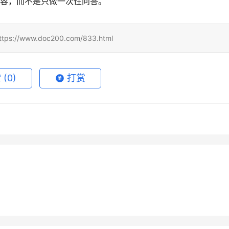
杂内容，而不是只做一次性问答。
www.doc200.com/833.html
赞
(0)
打赏
GPT Plus写作使用订阅开
Claude Pro微信支付宝代充开
月16日
74
2026年7月4日
员代充后可以开发票吗
ChatGPT Plus订阅开通会员实
教程
5月30日
108
4天前
未分类
GPT Plus开通会员充值教
Claude微信充值不到账排查方
用教程自己账号
7月4日
49
2026年5月26日
未分类
法
未分类