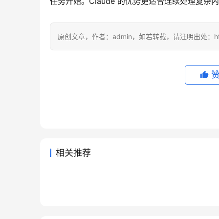
任务开始。Claude 的优势更适合连续处理复
原创文章，作者：admin，如若转载，请注明出处：https://
相关推荐
Claude Pro自己账号代充详细教
Chat
2026年7月24日
47
2026年6
Grok Super开通会员充值完整
AI会
程
通教程
2026年7月23日
31
2026年
未分类
未分类
ChatGPT Plus代充后怎么改密
Chat
方法
2026年5月23日
108
2026年
未分类
未分类
SuperGrok国内支付代充开通教
码
程
2026年7月23日
42
未分类
未分类
程
未分类