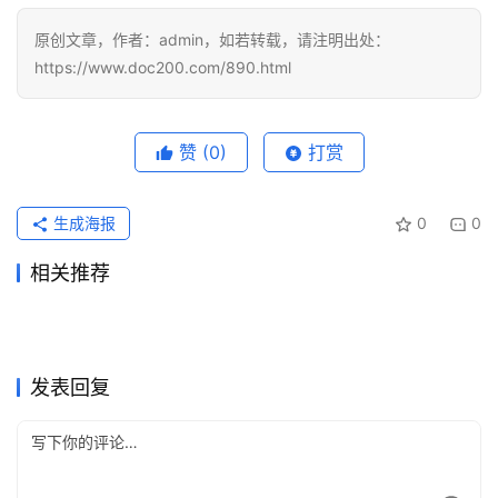
原创文章，作者：admin，如若转载，请注明出处：
https://www.doc200.com/890.html
赞
(0)
打赏
生成海报
0
0
相关推荐
ChatGPT Pro充值订阅开通完
Claude Pro国内支付代充开通
2026年7月11日
54
2026年6月30日
55
ChatGPT Plus代充无需国外
Claude Pro自己账号代充操作
整教程
2026年6月5日
89
方法
2026年7月10日
44
未分类
未分类
ChatGPT Pro充值会员开通操
Grok Super自己账号充值完整
信用卡
2026年7月10日
47
教程
2026年7月6日
59
未分类
未分类
Claude Pro代充国内开通完整
SuperGrok微信支付宝代充详
作指南
2026年6月5日
87
教程
2026年7月16日
49
未分类
未分类
ChatGPT Plus自己账号代充
Grok Super资料整理充值方法
教程
2026年6月19日
72
细指南
2026年6月14日
74
未分类
未分类
教程
完整教程
未分类
未分类
发表回复