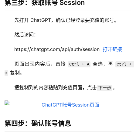
第三步：获取账号 Session
先打开 ChatGPT，确认已经登录要充值的账号。
M
然后访问：
a
c
https://chatgpt.com/api/auth/session  
打开链接
应
用
页面出现内容后，直接 
 全选，再 
Ctrl + A
Ctrl + 
 复制。
C
数
据
把复制到的内容粘贴到充值页面，点击
。
下一步
库
管
理
工
具
第四步：确认账号信息
登录
注册