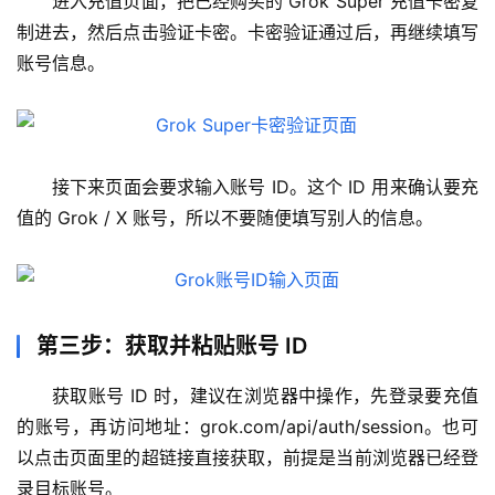
进入充值页面，把已经购买的 Grok Super 充值卡密复
M
制进去，然后点击验证卡密。卡密验证通过后，再继续填写
a
c
账号信息。
应
用
数
接下来页面会要求输入账号 ID。这个 ID 用来确认要充
据
值的 Grok / X 账号，所以不要随便填写别人的信息。
库
管
理
工
具
第三步：获取并粘贴账号 ID
登录
注册
W
获取账号 ID 时，建议在浏览器中操作，先登录要充值
i
的账号，再访问地址：grok.com/api/auth/session。也可
n
以点击页面里的超链接直接获取，前提是当前浏览器已经登
应
录目标账号。