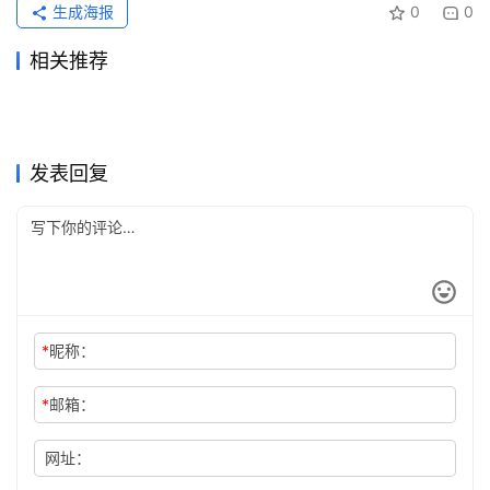
生成海报
0
0
相关推荐
Claude Pro代充无需国外信用
Grok Super写作使用订阅完整
2026年7月29日
21
2026年6月11日
78
Claude Pro自己账号充值完整
Grok Super自己账号充值开通
卡方法
2026年7月12日
45
教程
2026年7月10日
53
未分类
未分类
Claude Pro国内支付代充开通
AI会员开通后如何保存续费记
教程
2026年7月12日
37
指南
2026年5月30日
99
未分类
未分类
Claude充值异常怎么办？付款
Claude Pro自己账号充值开通
教程
2026年7月18日
43
录
4天前
17
未分类
未分类
2026ChatGPT Claude国内代
Grok Super会员开通充值开通
被拒与Free Plan排查
2026年5月31日
90
教程新手版
2026年6月21日
70
未分类
未分类
充多久到账
教程
未分类
未分类
发表回复
*
昵称：
*
邮箱：
网址：