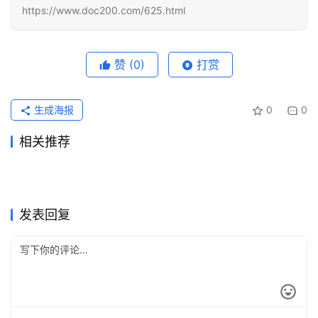
https://www.doc200.com/625.html
赞
(0)
打赏
生成海报
0
0
相关推荐
Claude Pro代充无需国外信用
ChatGPT Plus订阅开通会员
2026年7月29日
21
4天前
15
SuperGrok国内充值自己账号
ChatGPT Plus充值续费代充
卡方法
2026年7月24日
71
实用教程新手版
2026年6月29日
58
未分类
未分类
Claude Pro开通会员充值完整
Claude Pro国内续费失败怎么
教程
2026年7月10日
49
教程
2026年5月20日
100
未分类
未分类
ChatGPT Plus长期使用充值
Grok Super长期使用代充方法
方法
2026年6月18日
74
解决
2026年6月23日
61
未分类
未分类
支付宝开通ChatGPT Plus多
Grok Super订阅流程充值开通
教程
2026年5月22日
98
完整教程
2026年6月16日
71
未分类
未分类
久到账
教程
未分类
未分类
发表回复