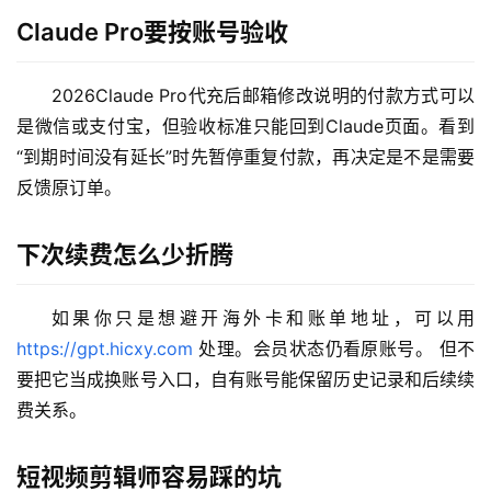
Claude Pro要按账号验收
M
2026Claude Pro代充后邮箱修改说明的付款方式可以
a
是微信或支付宝，但验收标准只能回到Claude页面。看到
c
“到期时间没有延长”时先暂停重复付款，再决定是不是需要
应
反馈原订单。
用
下次续费怎么少折腾
数
据
库
如果你只是想避开海外卡和账单地址，可以用 
管
https://gpt.hicxy.com
 处理。会员状态仍看原账号。 但不
理
要把它当成换账号入口，自有账号能保留历史记录和后续续
工
费关系。
具
登录
注册
W
短视频剪辑师容易踩的坑