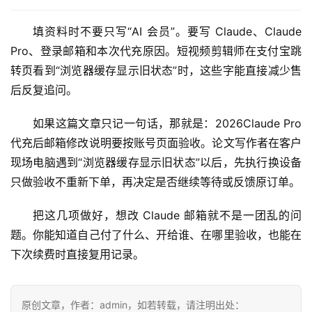
i
n
填资料时不要只写“AI 会员”。要写 Claude、Claude 
应
Pro、登录邮箱和本次代充原因。短视频剪辑师在支付宝跳
用
转页看到“浏览器缓存显示旧状态”时，这些字能直接减少售
后反复追问。
可
视
如果这篇文章只记一句话，那就是：2026Claude Pro
化
编
代充后邮箱修改说明要按账号页面验收。论文写作者在客户
辑
现场电脑遇到“浏览器缓存显示旧状态”以后，先执行换设备
器
只做验收不重新下单，再决定是否继续等待或反馈原订单。
把这几项做好，想改 Claude 邮箱就不是一团乱的问
题。你能知道自己付了什么、开给谁、在哪里验收，也能在
下次续费时直接复用记录。
原创文章，作者：admin，如若转载，请注明出处：