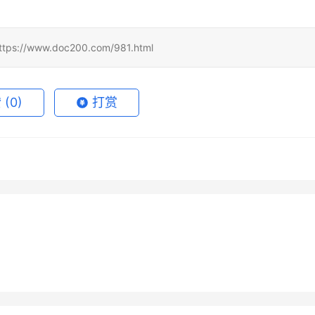
www.doc200.com/981.html
赞
(0)
打赏
 Super国内支付订阅完整
Claude Pro代充开通会员完整
7月13日
43
2026年7月10日
ChatGPT Claude微信续
Claude Pro代充自己账号开通
程
5月31日
88
2026年7月12日
未分类
de Pro国内充值订阅完整完
SuperGrok开通会员微信支付
教程
程
6月8日
79
2026年6月4日
未分类
教程
未分类