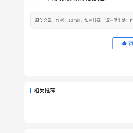
原创文章，作者：admin，如若转载，请注明出处：https://
相关推荐
ChatGPT Plus国内支付订阅教
Grok
2026年7月6日
52
2026年
ChatGPT Plus微信充值订单取
2026
程
指南
2026年5月30日
97
2026年
未分类
未分类
Grok Super自己账号充值开通
Clau
消了怎么办
费代充
4天前
23
2026年
未分类
未分类
ChatGPT代充和共享号区别
教程国内用户
整步骤
2026年5月19日
174
未分类
未分类
2026必看
未分类