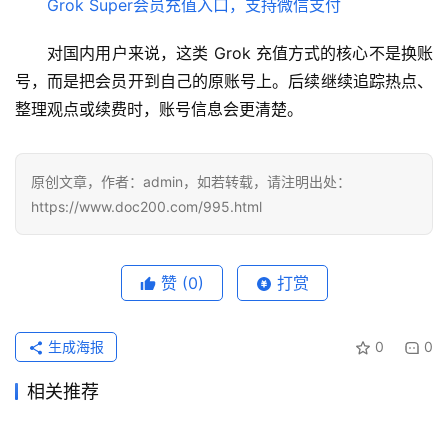
用
Grok Super会员充值入口，支持微信支付
对国内用户来说，这类 Grok 充值方式的核心不是换账
可
号，而是把会员开到自己的原账号上。后续继续追踪热点、
视
化
整理观点或续费时，账号信息会更清楚。
编
辑
器
原创文章，作者：admin，如若转载，请注明出处：
https://www.doc200.com/995.html
赞
(0)
打赏
生成海报
0
0
相关推荐
Claude Pro学习使用代充开通
Grok订阅视频生成额度怎么
2026年6月17日
72
2026年7月18日
47
新手开通ChatGPT Plus教
ChatGPT Plus国内支付充值
教程
2026年6月4日
97
算？次数与重置规则
2026年7月15日
39
未分类
未分类
Claude Pro代充国内支付操作
ChatGPT代充值账号填错还能