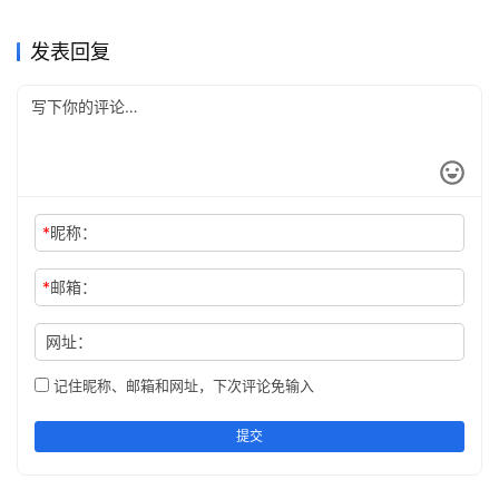
程：国内用户一步步充值
6天前
15
开通教程
2026年5月26日
121
未分类
未分类
Grok Super自己账号充值开通
Claude Pro无需国外信用卡代
教程新手版
2026年7月10日
55
改吗
2026年7月6日
52
未分类
未分类
ChatGPT Plus国内可用充值
Claude Pro开通会员自己账号
指南
2026年6月23日
70
充教程
2026年7月7日
61
未分类
未分类
开通方法
代充教程
未分类
未分类
发表回复
*
昵称：
*
邮箱：
网址：
记住昵称、邮箱和网址，下次评论免输入
提交