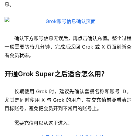
M
息。
a
c
应
用
确认下方账号信息无误后，再点击确认充值。整个过程
一般需要等待几分钟，完成后返回 Grok 或 X 页面刷新查
数
据
看会员状态。
库
管
开通Grok Super之后适合怎么用？
理
工
具
长期使用 Grok 时，建议先确认套餐名称和账号 ID。
尤其是同时使用 X 与 Grok 的用户，提交充值前要看清楚
登录
注册
W
目标账号，避免把会员开到不常用的账号上。
i
n
需要充值可以从这里进入：
应