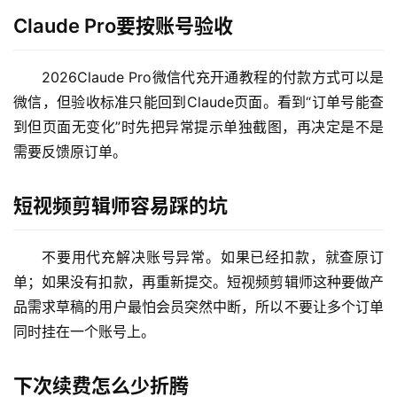
Claude Pro要按账号验收
2026Claude Pro微信代充开通教程的付款方式可以是
M
微信，但验收标准只能回到Claude页面。看到“订单号能查
a
c
到但页面无变化”时先把异常提示单独截图，再决定是不是
应
需要反馈原订单。
用
短视频剪辑师容易踩的坑
数
据
不要用代充解决账号异常。如果已经扣款，就查原订
库
管
单；如果没有扣款，再重新提交。短视频剪辑师这种要做产
理
品需求草稿的用户最怕会员突然中断，所以不要让多个订单
工
同时挂在一个账号上。
具
登录
注册
下次续费怎么少折腾
W