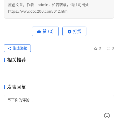
原创文章，作者：admin，如若转载，请注明出处：
https://www.doc200.com/612.html
赞
(0)
打赏
生成海报
0
0
相关推荐
Claude Pro微信支付宝代充开
Claude Pro订阅流程充值开通
2026年7月4日
54
2026年6月29日
59
ChatGPT Plus自己账号代充
Claude Pro资料整理充值开通
通教程
2026年6月24日
68
教程
2026年6月16日
72
未分类
未分类
ChatGPT Plus订阅支付被拒
ChatGPT Plus微信支付宝自
开通教程
2026年7月14日
49
教程
2026年7月7日
54
未分类
未分类
Claude Pro无需国外信用卡充
Claude Pro充值自己账号使用
怎么办？银行卡与地址排查
2026年6月17日
71
己账号代充教程
4天前
14
未分类
未分类
Claude Pro代充自己账号开通
ChatGPT Plus充值入口使用
值方法
2026年7月12日
42
指南新手版
2026年6月2日
88
未分类
未分类
教程
教程
未分类
未分类
发表回复