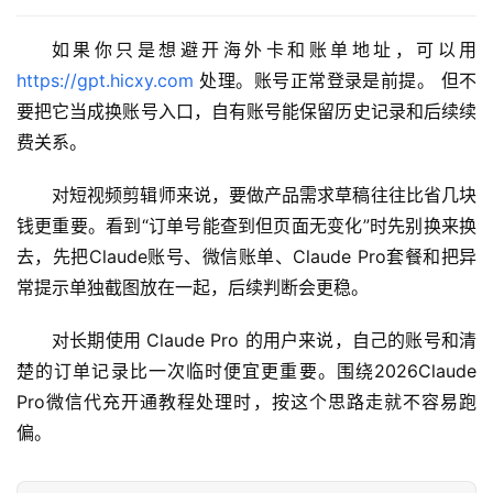
i
n
如果你只是想避开海外卡和账单地址，可以用 
应
https://gpt.hicxy.com
 处理。账号正常登录是前提。 但不
用
要把它当成换账号入口，自有账号能保留历史记录和后续续
费关系。
可
视
对短视频剪辑师来说，要做产品需求草稿往往比省几块
化
钱更重要。看到“订单号能查到但页面无变化”时先别换来换
编
去，先把Claude账号、微信账单、Claude Pro套餐和把异
辑
常提示单独截图放在一起，后续判断会更稳。
器
对长期使用 Claude Pro 的用户来说，自己的账号和清
楚的订单记录比一次临时便宜更重要。围绕2026Claude 
Pro微信代充开通教程处理时，按这个思路走就不容易跑
偏。